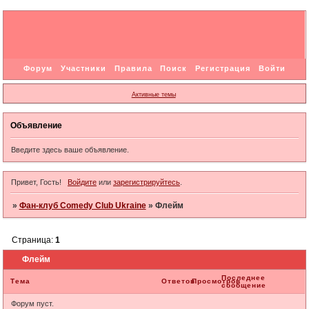
Форум
Участники
Правила
Поиск
Регистрация
Войти
Активные темы
Объявление
Введите здесь ваше объявление.
Привет, Гость!
Войдите
или
зарегистрируйтесь
.
»
Фан-клуб Comedy Club Ukraine
»
Флейм
Страница:
1
Флейм
Последнее
Тема
Ответов
Просмотров
сообщение
Форум пуст.