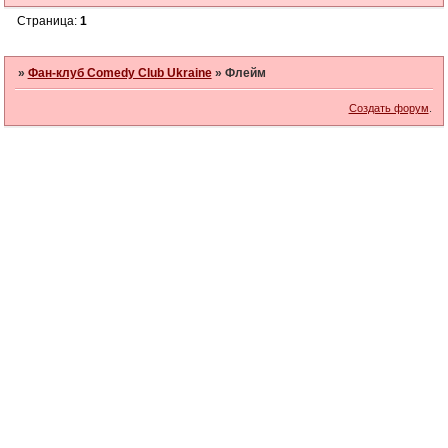
Страница:
1
»
Фан-клуб Comedy Club Ukraine
»
Флейм
Создать форум
.