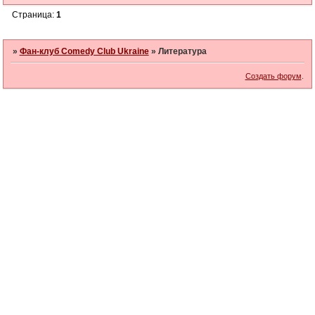
Страница:
1
»
Фан-клуб Comedy Club Ukraine
»
Литература
Создать форум
.