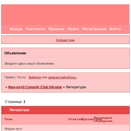
Форум
Участники
Правила
Поиск
Регистрация
Войти
Активные темы
Объявление
Введите здесь ваше объявление.
Привет, Гость!
Войдите
или
зарегистрируйтесь
.
»
Фан-клуб Comedy Club Ukraine
»
Литература
Страница:
1
Литература
Последнее
Тема
Ответов
Просмотров
сообщение
Форум пуст.